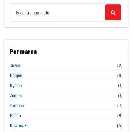
Por marca
Suzuki
(2)
Haojue
(6)
Kymco
(1)
Zontes
(1)
Yamaha
(7)
Honda
(8)
Kawasaki
(4)